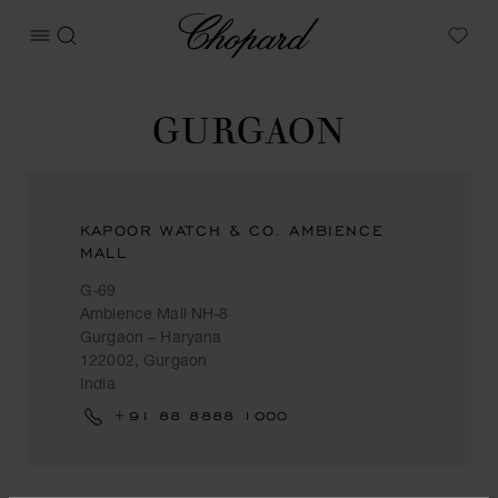
Chopard
메뉴 열기
검색
My W
GURGAON
KAPOOR WATCH & CO. AMBIENCE
MALL
G-69
Ambience Mall NH-8
Gurgaon – Haryana
122002, Gurgaon
India
+91 88 8888 1000