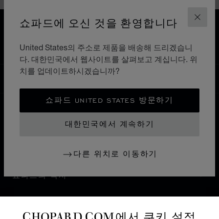
쇼파드에 오신 것을 환영합니다
닫기
홈
매장 찾기
모든 매장
아시아 오세아니아
인도
GURGAON
United States의 주소로 제품을 배송해 드리겠습니
다. 대한민국에서 웹사이트를 살펴보고 계십니다. 위
치를 업데이트하시겠습니까?
대한민국
현지화(국가 변경)
국가 변경
쇼파드 UNITED STATES 방문하기
연락처
대한민국에서 계속하기
기타 정보
다른 위치로 이동하기
쇼파드의 역사
최신 정보 받기
CHOPARD.COM에서 쿠키 설정