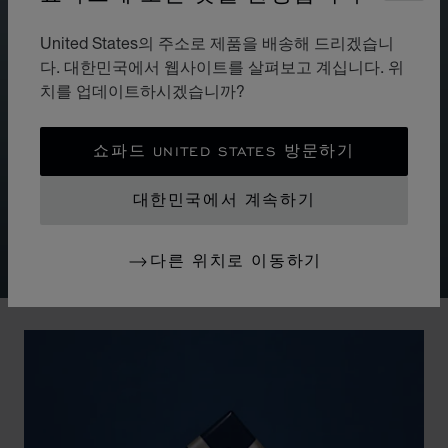
United States의 주소로 제품을 배송해 드리겠습니
다. 대한민국에서 웹사이트를 살펴보고 계십니다. 위
무브먼트
자체 제작 무브먼트
치를 업데이트하시겠습니까?
쇼파드의 워치메이킹 노하우와 수직적으로 통합된 접근
쇼파드 UNITED STATES 방문하기
법을 통해, 해피 스포츠 컬렉션은 148개의 부품으로 구성
된 쇼파드 09.01-C 무브먼트로 구동됩니다. 오토매틱 와
대한민국에서 계속하기
인딩과 42시간 파워 리저브가 특징인 이 무브먼트는 메종
에서 자체적으로 설계되고 개발되어 제작됩니다.
다른 위치로 이동하기