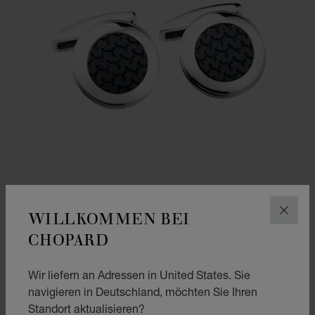
WILLKOMMEN BEI
SCHLI
CHOPARD
ZUR FOLIE GEHEN 1
ZUR FOLIE GEHEN 2
MANSCHETTENKNÖPFE CLASSIC RACING
Wir liefern an Adressen in United States. Sie
EDELSTAHL - SCHWARZES GUMMI
navigieren in Deutschland, möchten Sie Ihren
€ 990
Standort aktualisieren?