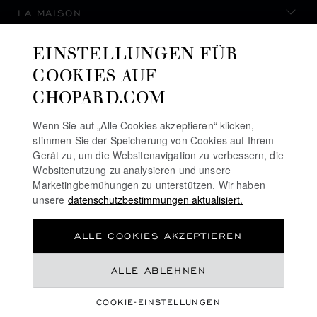
LA MAISON
EINSTELLUNGEN FÜR
AUF DEM LAUFENDEN BLEIBEN
COOKIES AUF
CHOPARD.COM
Wenn Sie auf „Alle Cookies akzeptieren“ klicken,
stimmen Sie der Speicherung von Cookies auf Ihrem
NEWSLETTER ABONNIEREN
Gerät zu, um die Websitenavigation zu verbessern, die
Websitenutzung zu analysieren und unsere
Marketingbemühungen zu unterstützen. Wir haben
unsere
datenschutzbestimmungen aktualisiert.
DATENSCHUTZRICHTLINIE
ALLE COOKIES AKZEPTIEREN
COOKIE-RICHTLINIE
NUTZUNGSBEDINGUNGEN FÜR DIE WEBSITE
€ 403
ALLE ABLEHNEN
ALLGEMEINE GESCHÄFTSBEDINGUNGEN
COOKIE-EINSTELLUNGEN
ALERT-LINIE
ZUM WARENKORB HINZUFÜGEN
©
2026
CHOPARD - ALLE RECHTE VORBEHALTEN