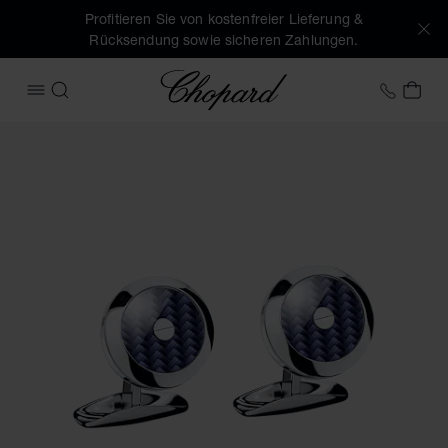
Profitieren Sie von kostenfreier Lieferung &
Rücksendung sowie sicheren Zahlungen.
Chopard
+49 7
MEI
MENÜ ÖFFNEN
SUCHEN
Produktbilder Manschettenknöpfe Classic Racing (Schaltfläc