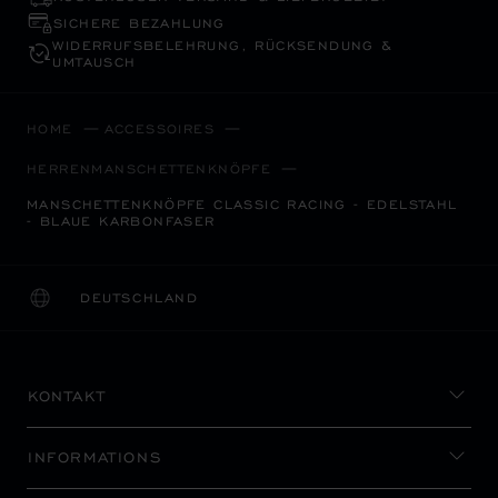
SICHERE BEZAHLUNG
WIDERRUFS­BELEHRUNG, RÜCKSENDUNG &
UMTAUSCH
HOME
ACCESSOIRES
HERRENMANSCHETTENKNÖPFE
MANSCHETTENKNÖPFE CLASSIC RACING - EDELSTAHL
- BLAUE KARBONFASER
DEUTSCHLAND
LOKALISIERUNG (LAND ÄNDERN)
LAND ÄNDERN
KONTAKT
INFORMATIONS