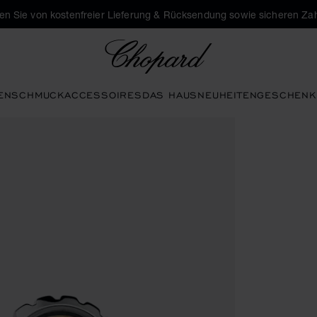
eren Sie von kostenfreier Lieferung & Rücksendung sowie sicheren Za
Chopard
EN
SCHMUCK
ACCESSOIRES
DAS HAUS
NEUHEITEN
GESCHENK
hen aktivieren, um die Galerie zu öffnen)