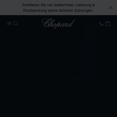
Profitieren Sie von kostenfreier Lieferung &
Rücksendung sowie sicheren Zahlungen.
Chopard
+49 7
MEI
MENÜ ÖFFNEN
SUCHEN