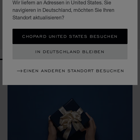
Wir liefern an Adressen in United States. Sie
ZUR FOLIE GEHEN 1
ZUR FOLIE GEHEN 2
ZUR FOLIE GEHEN 3
navigieren in Deutschland, möchten Sie Ihren
HAPPY DIAMONDS ICONS
Standort aktualisieren?
ARMREIF, ETHISCHES ROSÉGOLD, DIAMANTEN
€ 6,740
CHOPARD UNITED STATES BESUCHEN
KAUFEN
IN DEUTSCHLAND BLEIBEN
GO TO SLIDE 1
GO TO SLIDE 2
GO TO SLIDE 3
GO TO SLIDE 4
GO TO SLIDE 5
GO TO SLIDE 6
GO TO SLIDE 7
GO TO SLIDE 8
GO TO SLIDE 9
GO TO SLIDE 10
EINEN ANDEREN STANDORT BESUCHEN