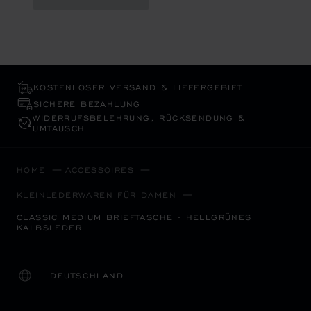
KOSTENLOSER VERSAND & LIEFERGEBIET
SICHERE BEZAHLUNG
WIDERRUFS­BELEHRUNG, RÜCKSENDUNG &
UMTAUSCH
HOME
ACCESSOIRES
KLEINLEDERWAREN FÜR DAMEN
CLASSIC MEDIUM BRIEFTASCHE - HELLGRÜNES
KALBSLEDER
DEUTSCHLAND
LOKALISIERUNG (LAND ÄNDERN)
LAND ÄNDERN