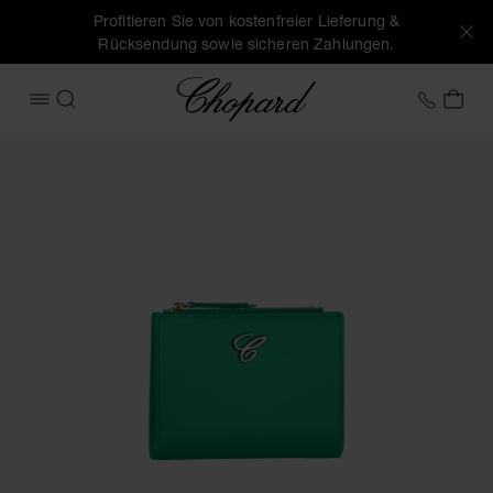
Profitieren Sie von kostenfreier Lieferung &
Rücksendung sowie sicheren Zahlungen.
Chopard
+49 7
MEI
MENÜ ÖFFNEN
SUCHEN
Produktbilder Classic Medium Brieftasche (Schaltflächen ak