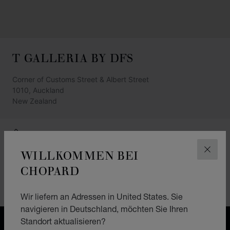
T GALLERIA BY DFS
Corner of Customs Street & Albert Street
1010, Auckland
New Zealand
+64 21 567 929
WILLKOMMEN BEI
ANFAHRTSBESCHREIBUNG
SCHLI
CHOPARD
KATEGORIEN
Montres
Wir liefern an Adressen in United States. Sie
navigieren in Deutschland, möchten Sie Ihren
Standort aktualisieren?
KOSTENLOSER VERSAND & LIEFERGEBIET