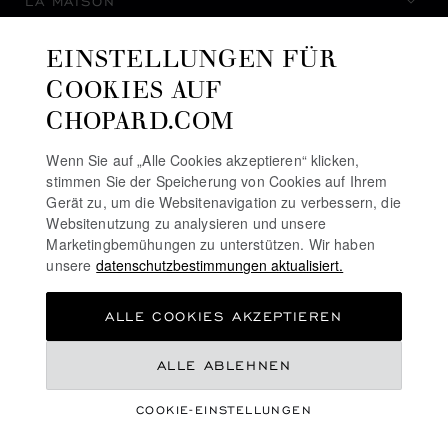
LA MAISON
EINSTELLUNGEN FÜR
AUF DEM LAUFENDEN BLEIBEN
COOKIES AUF
CHOPARD.COM
Wenn Sie auf „Alle Cookies akzeptieren“ klicken,
stimmen Sie der Speicherung von Cookies auf Ihrem
NEWSLETTER ABONNIEREN
Gerät zu, um die Websitenavigation zu verbessern, die
Websitenutzung zu analysieren und unsere
Marketingbemühungen zu unterstützen. Wir haben
unsere
datenschutzbestimmungen aktualisiert.
DATENSCHUTZRICHTLINIE
ALLE COOKIES AKZEPTIEREN
COOKIE-RICHTLINIE
NUTZUNGSBEDINGUNGEN FÜR DIE WEBSITE
ALLE ABLEHNEN
ALLGEMEINE GESCHÄFTSBEDINGUNGEN
COOKIE-EINSTELLUNGEN
ALERT-LINIE
©
2026
CHOPARD - ALLE RECHTE VORBEHALTEN