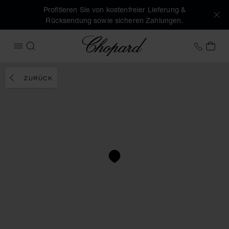
Profitieren Sie von kostenfreier Lieferung &
Rücksendung sowie sicheren Zahlungen.
Chopard
+49 7
MEI
MENÜ ÖFFNEN
SUCHEN
ZURÜCK