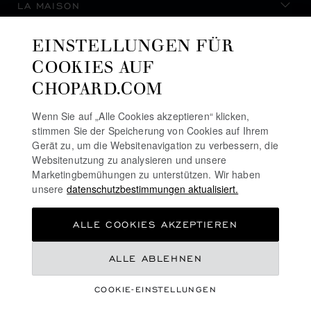
LA MAISON
EINSTELLUNGEN FÜR
AUF DEM LAUFENDEN BLEIBEN
COOKIES AUF
CHOPARD.COM
Wenn Sie auf „Alle Cookies akzeptieren“ klicken,
stimmen Sie der Speicherung von Cookies auf Ihrem
NEWSLETTER ABONNIEREN
Gerät zu, um die Websitenavigation zu verbessern, die
Websitenutzung zu analysieren und unsere
Marketingbemühungen zu unterstützen. Wir haben
unsere
datenschutzbestimmungen aktualisiert.
DATENSCHUTZRICHTLINIE
ALLE COOKIES AKZEPTIEREN
COOKIE-RICHTLINIE
NUTZUNGSBEDINGUNGEN FÜR DIE WEBSITE
ALLE ABLEHNEN
ALLGEMEINE GESCHÄFTSBEDINGUNGEN
COOKIE-EINSTELLUNGEN
ALERT-LINIE
©
2026
CHOPARD - ALLE RECHTE VORBEHALTEN