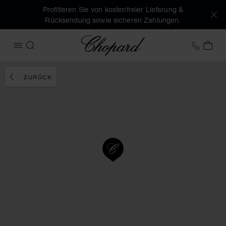
Profitieren Sie von kostenfreier Lieferung &
Rücksendung sowie sicheren Zahlungen.
Chopard
+49 7
MEI
MENÜ ÖFFNEN
SUCHEN
ZURÜCK