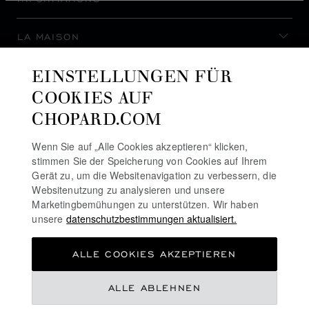
LA MAISON
EINSTELLUNGEN FÜR
AUF DEM LAUFENDEN BLEIBEN
COOKIES AUF
CHOPARD.COM
Wenn Sie auf „Alle Cookies akzeptieren“ klicken,
stimmen Sie der Speicherung von Cookies auf Ihrem
NEWSLETTER ABONNIEREN
Gerät zu, um die Websitenavigation zu verbessern, die
Websitenutzung zu analysieren und unsere
Marketingbemühungen zu unterstützen. Wir haben
unsere
datenschutzbestimmungen aktualisiert.
DATENSCHUTZRICHTLINIE
ALLE COOKIES AKZEPTIEREN
COOKIE-RICHTLINIE
NUTZUNGSBEDINGUNGEN FÜR DIE WEBSITE
ALLE ABLEHNEN
ALLGEMEINE GESCHÄFTSBEDINGUNGEN