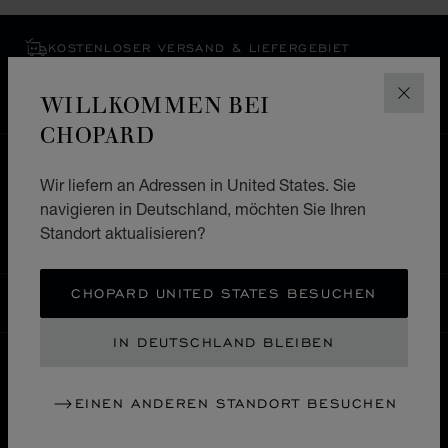
KOSTENLOSER VERSAND & LIEFERGEBIET
SICHERE BEZAHLUNG
WIDERRUFS­BELEHRUNG, RÜCKSENDUNG &
WILLKOMMEN BEI
SCHLI
UMTAUSCH
CHOPARD
HOME
EINE BOUTIQUE FINDEN
Wir liefern an Adressen in United States. Sie
ALLE GESCHÄFTE
EUROPA
ITALIEN
navigieren in Deutschland, möchten Sie Ihren
Standort aktualisieren?
FROSINONE
CHOPARD UNITED STATES BESUCHEN
DEUTSCHLAND
LOKALISIERUNG (LAND ÄNDERN)
LAND ÄNDERN
IN DEUTSCHLAND BLEIBEN
KONTAKT
EINEN ANDEREN STANDORT BESUCHEN
INFORMATIONS