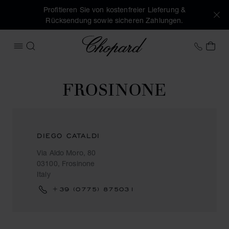
Profitieren Sie von kostenfreier Lieferung &
Rücksendung sowie sicheren Zahlungen.
Chopard
+49 7
MEI
MENÜ ÖFFNEN
SUCHEN
FROSINONE
DIEGO CATALDI
Via Aldo Moro, 80
03100, Frosinone
Italy
+39 (0775) 875031