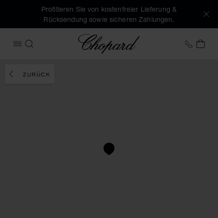
Profitieren Sie von kostenfreier Lieferung &
Rücksendung sowie sicheren Zahlungen.
Chopard
+49 7
MEI
MENÜ ÖFFNEN
SUCHEN
ZURÜCK