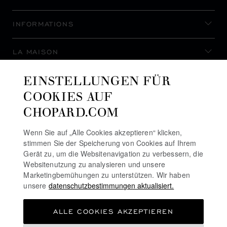
INFORMATIONS
LA MAISON
EINSTELLUNGEN FÜR
AUF DEM LAUFENDEN BLEIBEN
COOKIES AUF
CHOPARD.COM
Wenn Sie auf „Alle Cookies akzeptieren“ klicken,
stimmen Sie der Speicherung von Cookies auf Ihrem
NEWSLETTER ABONNIEREN
Gerät zu, um die Websitenavigation zu verbessern, die
Websitenutzung zu analysieren und unsere
Marketingbemühungen zu unterstützen. Wir haben
unsere
datenschutzbestimmungen aktualisiert.
DATENSCHUTZRICHTLINIE
ALLE COOKIES AKZEPTIEREN
COOKIE-RICHTLINIE