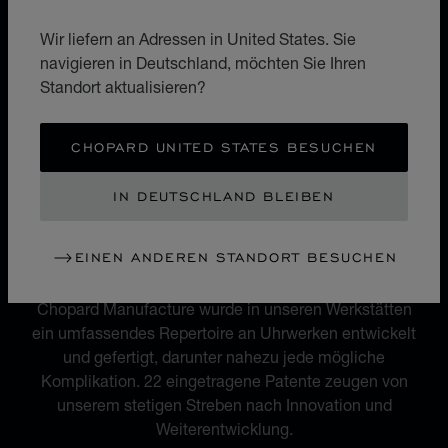
Geburtsstunde der Chopard Manufacture und der L.U.C
Wir liefern an Adressen in United States. Sie
Kollektion von Luxusuhren.
navigieren in Deutschland, möchten Sie Ihren
Standort aktualisieren?
CHOPARD UNITED STATES BESUCHEN
WERK
22 EINGETRAGENE
IN DEUTSCHLAND BLEIBEN
PATENTE
EINEN ANDEREN STANDORT BESUCHEN
Im Laufe von mehr als 25 Jahren seit der Gründung der
Chopard Manufacture wurde in unseren Werkstätten
ein umfassendes Repertoire an Uhrwerken entwickelt
und gefertigt, darunter nahezu jede mögliche
Komplikation. 22 eingetragene Patente zeugen von
unserem stetigen Streben nach Innovation und
Weiterentwicklung.