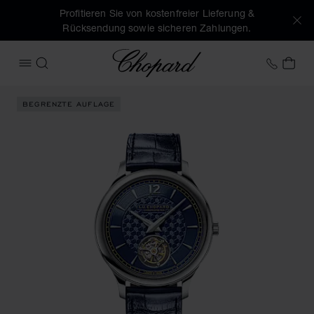
Profitieren Sie von kostenfreier Lieferung &
Rücksendung sowie sicheren Zahlungen.
Chopard
+49 7
MEI
MENÜ ÖFFNEN
SUCHEN
Produktbilder L.U.C Flying T Twin (Schaltflächen aktivieren
BEGRENZTE AUFLAGE