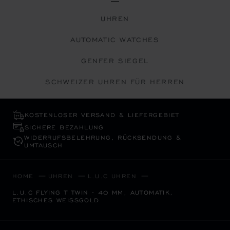
UHREN
AUTOMATIC WATCHES
GENFER SIEGEL
SCHWEIZER UHREN FÜR HERREN
KOSTENLOSER VERSAND & LIEFERGEBIET
SICHERE BEZAHLUNG
WIDERRUFS­BELEHRUNG, RÜCKSENDUNG &
UMTAUSCH
HOME
UHREN
L.U.C UHREN
L.U.C FLYING T TWIN - 40 MM, AUTOMATIK,
ETHISCHES WEISSGOLD