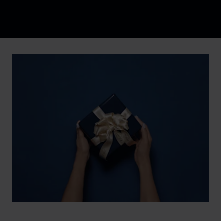
Discover Chopard L.U.C flying tourbillon watch: 50-pie