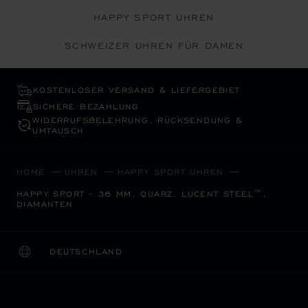
HAPPY SPORT UHREN
SCHWEIZER UHREN FÜR DAMEN
KOSTENLOSER VERSAND & LIEFERGEBIET
SICHERE BEZAHLUNG
WIDERRUFS­BELEHRUNG, RÜCKSENDUNG &
UMTAUSCH
HOME
UHREN
HAPPY SPORT UHREN
HAPPY SPORT - 36 MM, QUARZ, LUCENT STEEL™,
DIAMANTEN
DEUTSCHLAND
LOKALISIERUNG (LAND ÄNDERN)
LAND ÄNDERN