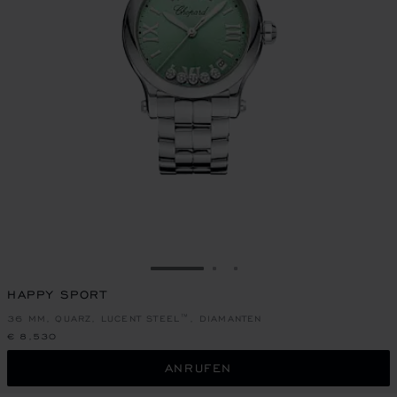
ZUR FOLIE GEHEN 1
ZUR FOLIE GEHEN 2
ZUR FOLIE GEHEN 3
HAPPY SPORT
36 MM, QUARZ, LUCENT STEEL™, DIAMANTEN
€ 8,530
ANRUFEN