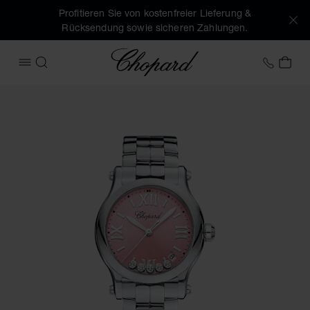
Profitieren Sie von kostenfreier Lieferung &
Rücksendung sowie sicheren Zahlungen.
Chopard
+49 7
MEI
MENÜ ÖFFNEN
SUCHEN
Produktbilder Happy Sport (Schaltflächen aktivieren, um di