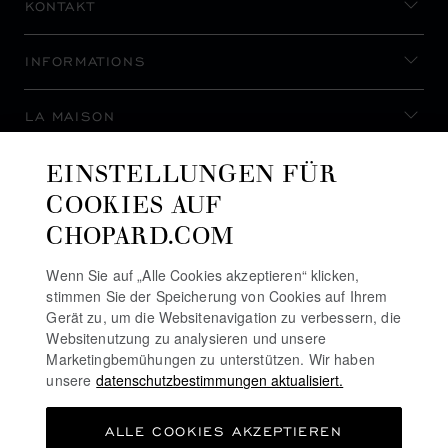
KONTAKT
INFORMATIONS
LA MAISON
EINSTELLUNGEN FÜR
AUF DEM LAUFENDEN BLEIBEN
COOKIES AUF
CHOPARD.COM
Wenn Sie auf „Alle Cookies akzeptieren“ klicken,
stimmen Sie der Speicherung von Cookies auf Ihrem
NEWSLETTER ABONNIEREN
Gerät zu, um die Websitenavigation zu verbessern, die
Websitenutzung zu analysieren und unsere
Marketingbemühungen zu unterstützen. Wir haben
unsere
datenschutzbestimmungen aktualisiert.
DATENSCHUTZRICHTLINIE
ALLE COOKIES AKZEPTIEREN
COOKIE-RICHTLINIE