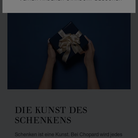
DIE KUNST DES
SCHENKENS
Schenken ist eine Kunst. Bei Chopard wird jedes