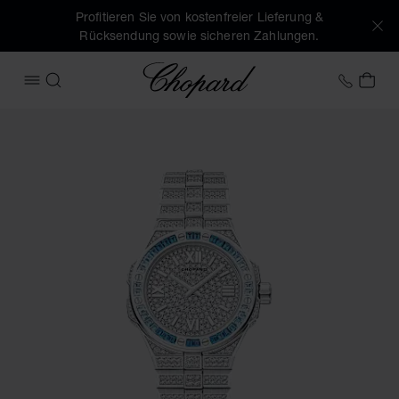
Profitieren Sie von kostenfreier Lieferung &
Rücksendung sowie sicheren Zahlungen.
Chopard
+49 7
MEI
MENÜ ÖFFNEN
SUCHEN
Produktbilder Alpine Eagle 33 Frozen Topasblau (Schaltfläc