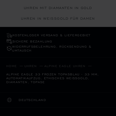
UHREN MIT DIAMANTEN IN GOLD
UHREN IN WEISSGOLD FÜR DAMEN
KOSTENLOSER VERSAND & LIEFERGEBIET
SICHERE BEZAHLUNG
WIDERRUFS­BELEHRUNG, RÜCKSENDUNG &
UMTAUSCH
HOME
UHREN
ALPINE EAGLE UHREN
ALPINE EAGLE 33 FROZEN TOPASBLAU - 33 MM,
AUTOMATIKAUFZUG, ETHISCHES WEISSGOLD, D
IAMANTEN, TOPASE
DEUTSCHLAND
LOKALISIERUNG (LAND ÄNDERN)
LAND ÄNDERN