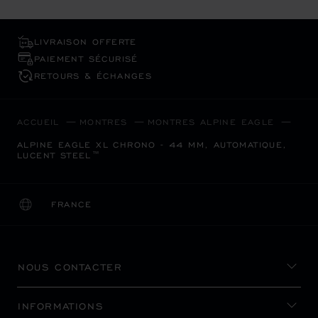
LIVRAISON OFFERTE
PAIEMENT SÉCURISÉ
RETOURS & ÉCHANGES
ACCUEIL
MONTRES
MONTRES ALPINE EAGLE
ALPINE EAGLE XL CHRONO - 44 MM, AUTOMATIQUE,
LUCENT STEEL™
FRANCE
LOCALISATION (CHANGER DE PAYS)
CHANGER DE PAYS
NOUS CONTACTER
INFORMATIONS