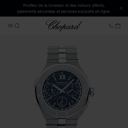
Profitez de la livraison et des retours offerts,
paiements sécurisés et services exclusifs en ligne.
Chopard
+33 1
MON
OUVRIR LE MENU
RECHERCHER
Images du produit Alpine Eagle XL Chrono (activez les bout