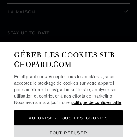
LA MAISON
STAY UP TO DATE
GÉRER LES COOKIES SUR
CHOPARD.COM
SUBSCRIBE NEWSLETTER
En cliquant sur « Accepter tous les cookies », vous
acceptez le stockage de cookies sur votre appareil
pour améliorer la navigation sur le site, analyser son
utilisation et contribuer à nos efforts de marketing.
POLITIQUE DE CONFIDENTIALITÉ
Nous avons mis à jour notre
politique de confidentialité
POLITIQUE DES COOKIES
AUTORISER TOUS LES COOKIES
CONDITIONS D'UTILISATION DU SITE
CGV
€ 23,600
TOUT REFUSER