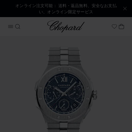
オンライン注文可能： 送料・返品無料、安全なお支払
い、オンライン限定サービス
Chopard
メニューを開く
検索する
マイ
My Wish
商品 アルパイン イーグル XL クロノ の画像（ボタンを有効