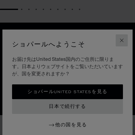
GO TO SLIDE 1
GO TO SLIDE 2
GO TO SLIDE 3
GO TO SLIDE 4
GO TO SLIDE 5
GO TO SLIDE 6
GO TO SLIDE 7
GO TO SLIDE 8
GO TO SLIDE 9
GO TO SLIDE 10
デザイン
アイコニックなデザイン
ショパールへようこそ
閉じ
自然界によって導かれたショパールの時計職人の手技。
お届け先はUnited States国内のご住所に限りま
アルパイン イーグル スイス製ウォッチは、精緻なディ
す。日本よりウェブサイトをご覧いただいています
テールを兼ね備えたタイムピースです。壮大なアルプス
が、国を変更されますか？
とそこに生息するワシからインスピレーションを得て誕
生しました。
ショパールUNITED STATESを見る
日本で続行する
他の国を見る