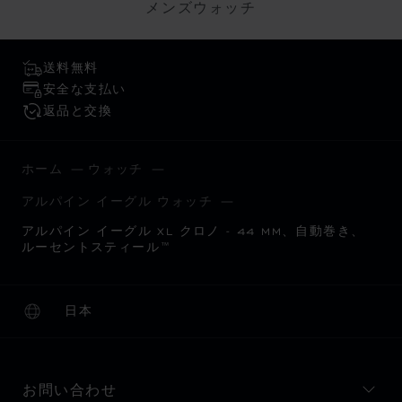
メンズウォッチ
送料無料
安全な支払い
返品と交換
ホーム
ウォッチ
アルパイン イーグル ウォッチ
アルパイン イーグル XL クロノ - 44 MM、自動巻き、
ルーセントスティール™
日本
ローカリゼーション (国の変更)
国の変更
お問い合わせ