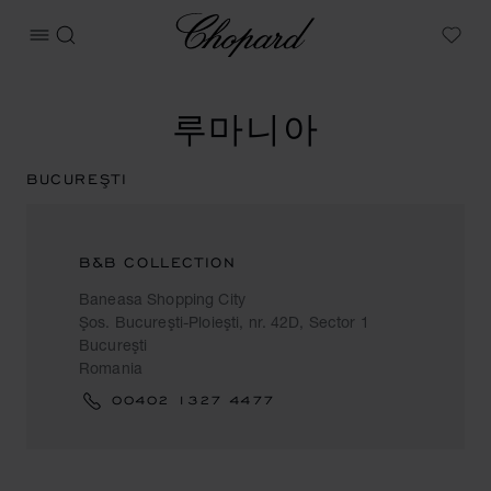
Chopard
메뉴 열기
검색
My W
루마니아
BUCUREŞTI
B&B COLLECTION
Baneasa Shopping City
Şos. Bucureşti-Ploieşti, nr. 42D, Sector 1
Bucureşti
Romania
00402 1327 4477