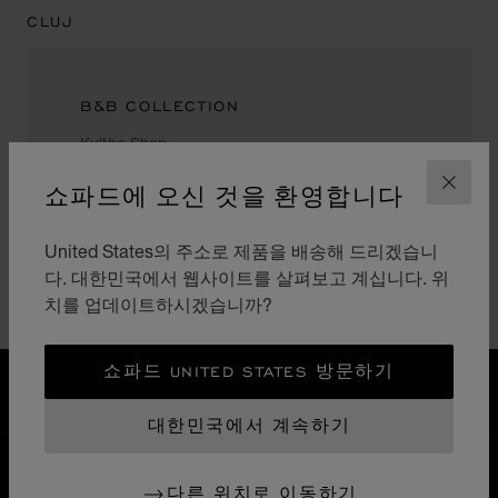
CLUJ
B&B COLLECTION
Kultho Shop
Str. Avram Iancu Nr. 492-500
쇼파드에 오신 것을 환영합니다
407280, Cluj
닫기
Romania
+40 731 600 893
United States의 주소로 제품을 배송해 드리겠습니
다. 대한민국에서 웹사이트를 살펴보고 계십니다. 위
치를 업데이트하시겠습니까?
쇼파드 UNITED STATES 방문하기
홈
매장 찾기
모든 매장
유럽
루마니아
대한민국에서 계속하기
대한민국
현지화(국가 변경)
국가 변경
다른 위치로 이동하기