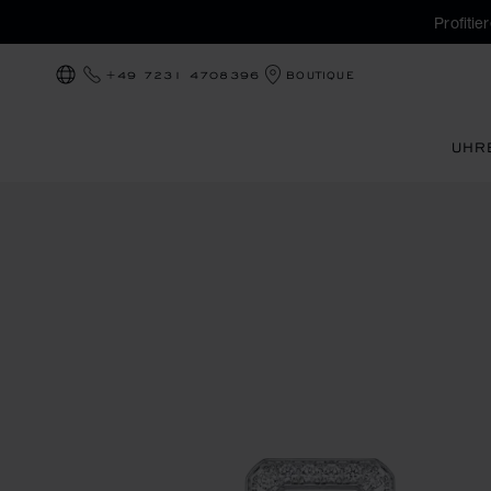
Profiti
+49 7231 4708396
BOUTIQUE
LOKALISIERUNG (LAND ÄNDERN)
UHR
Produktbilder Happy Diamonds Icons (Schaltflächen aktivie