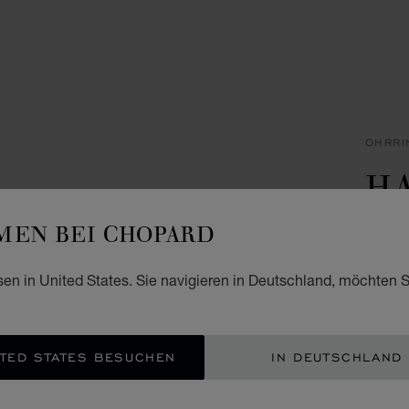
OHRRI
H
I
EN BEI CHOPARD
OHRRI
sen in United States. Sie navigieren in Deutschland, möchten S
€ 6
ZUM
TED STATES BESUCHEN
IN DEUTSCHLAND
EIN