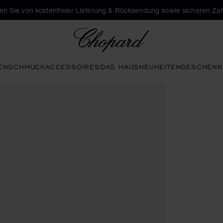
eren Sie von kostenfreier Lieferung & Rücksendung sowie sicheren Za
Chopard
EN
SCHMUCK
ACCESSOIRES
DAS HAUS
NEUHEITEN
GESCHENK
ren, um die Galerie zu öffnen)