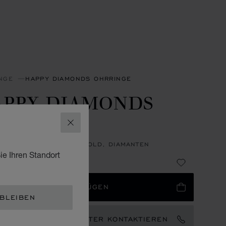
NGE
HAPPY DIAMONDS OHRRINGE
APPY DIAMONDS
CONS
SCHLIESSEN
NGE, ETHISCHES WEISSGOLD, DIAMANTEN
ie Ihren Standort
,990
 WARENKORB HINZUFÜGEN
 BLEIBEN
EN MARKENBOTSCHAFTER KONTAKTIEREN