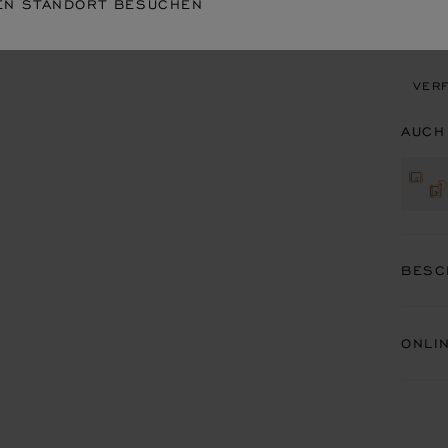
EN STANDORT BESUCHEN
TERM
VERF
AUCH
BESC
ONLI