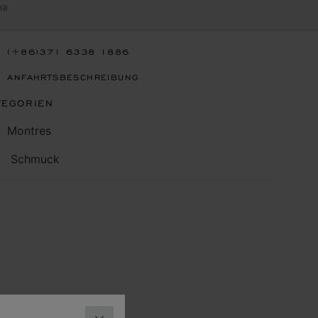
na
(+86)371 6338 1886
ANFAHRTSBESCHREIBUNG
TEGORIEN
Montres
Schmuck