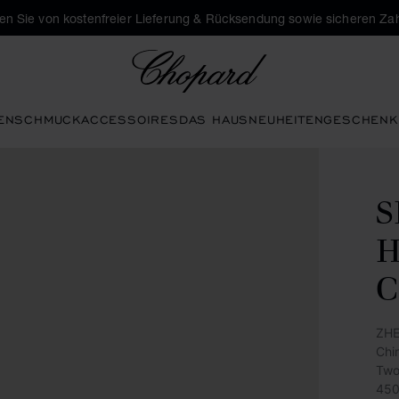
eren Sie von kostenfreier Lieferung & Rücksendung sowie sicheren Za
Chopard
EN
SCHMUCK
ACCESSOIRES
DAS HAUS
NEUHEITEN
GESCHENK
H
C
ZHE
Chi
Two
450