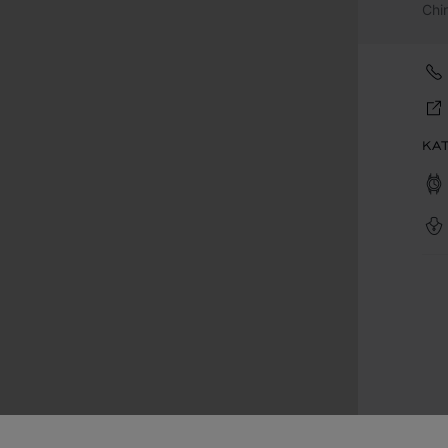
Chi
KA