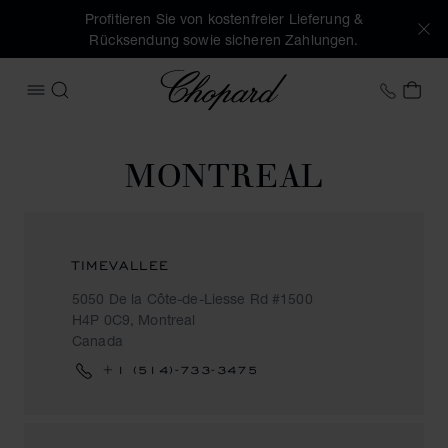
Profitieren Sie von kostenfreier Lieferung &
Rücksendung sowie sicheren Zahlungen.
Chopard
+49 7
MEI
MENÜ ÖFFNEN
SUCHEN
MONTREAL
TIMEVALLEE
5050 De la Côte-de-Liesse Rd #1500
H4P 0C9, Montreal
Canada
+1 (514)-733-3475