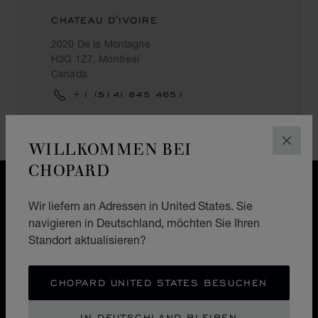
CHATEAU D'IVOIRE
2020 De la Montagne
H3G 1Z7, Montreal
Canada
+1 (514) 845 4651
WILLKOMMEN BEI
SCHLI
CHOPARD
KOSTENLOSER VERSAND & LIEFERGEBIET
SICHERE BEZAHLUNG
Wir liefern an Adressen in United States. Sie
WIDERRUFS­BELEHRUNG, RÜCKSENDUNG &
navigieren in Deutschland, möchten Sie Ihren
UMTAUSCH
Standort aktualisieren?
HOME
EINE BOUTIQUE FINDEN
CHOPARD UNITED STATES BESUCHEN
ALLE GESCHÄFTE
NORDAMERIKA
KANADA
MONTREAL
IN DEUTSCHLAND BLEIBEN