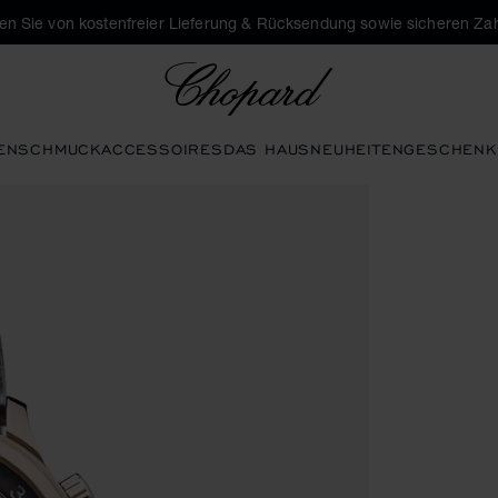
eren Sie von kostenfreier Lieferung & Rücksendung sowie sicheren Za
Chopard
EN
SCHMUCK
ACCESSOIRES
DAS HAUS
NEUHEITEN
GESCHENK
die Galerie zu öffnen)