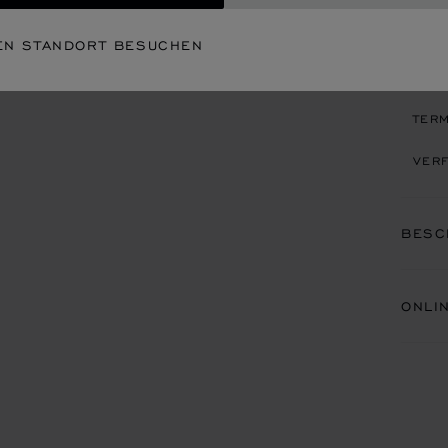
EN STANDORT BESUCHEN
EIN
TERM
VERF
BESC
ONLI