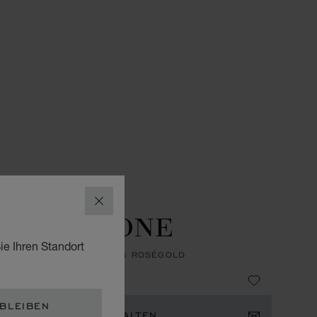
N
L.U.C UHREN
SCHLIESSEN
U.C GMT ONE
ie Ihren Standort
, AUTOMATIK, ETHISCHES ROSÉGOLD
9,000
 BLEIBEN
ACHRICHTIGUNG ERHALTEN