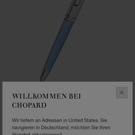
WILLKOMMEN BEI
SCHLI
CHOPARD
ZUR FOLIE GEHEN 1
ZUR FOLIE GEHEN 2
CLASSIC KUGELSCHREIBER
Wir liefern an Adressen in United States. Sie
KUNSTHARZ IN BLAU – SILBERFARBENES METALL
navigieren in Deutschland, möchten Sie Ihren
€ 349
Standort aktualisieren?