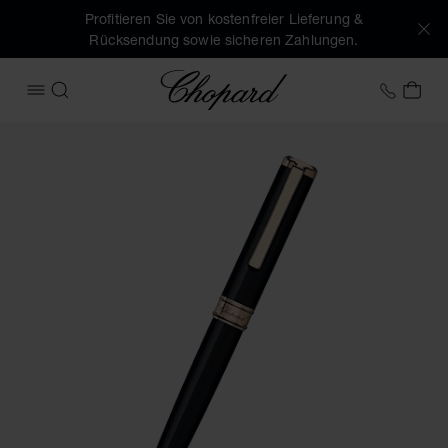
Profitieren Sie von kostenfreier Lieferung &
Rücksendung sowie sicheren Zahlungen.
Chopard
+49 7
MEI
MENÜ ÖFFNEN
SUCHEN
Produktbilder Classic kugelschreiber (Schaltflächen aktivie