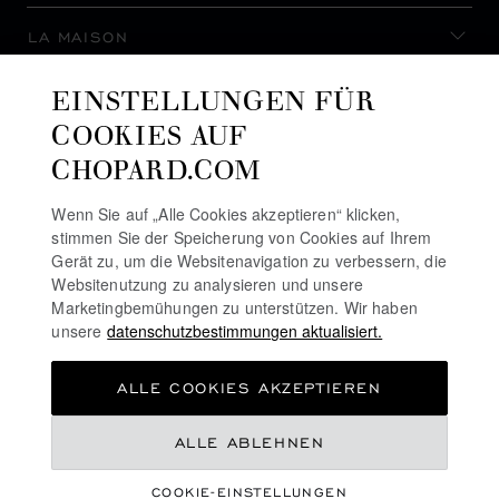
LA MAISON
EINSTELLUNGEN FÜR
AUF DEM LAUFENDEN BLEIBEN
COOKIES AUF
CHOPARD.COM
Wenn Sie auf „Alle Cookies akzeptieren“ klicken,
stimmen Sie der Speicherung von Cookies auf Ihrem
NEWSLETTER ABONNIEREN
Gerät zu, um die Websitenavigation zu verbessern, die
Websitenutzung zu analysieren und unsere
Marketingbemühungen zu unterstützen. Wir haben
unsere
datenschutzbestimmungen aktualisiert.
DATENSCHUTZRICHTLINIE
ALLE COOKIES AKZEPTIEREN
COOKIE-RICHTLINIE
NUTZUNGSBEDINGUNGEN FÜR DIE WEBSITE
€ 354
ALLE ABLEHNEN
ALLGEMEINE GESCHÄFTSBEDINGUNGEN
COOKIE-EINSTELLUNGEN
ALERT-LINIE