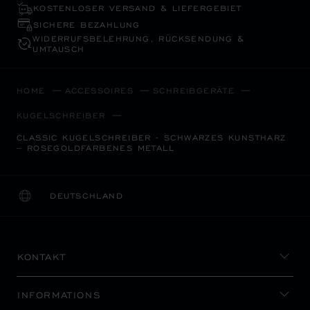
KOSTENLOSER VERSAND & LIEFERGEBIET
SICHERE BEZAHLUNG
WIDERRUFS­BELEHRUNG, RÜCKSENDUNG &
UMTAUSCH
HOME
ACCESSOIRES
SCHREIBGERÄTE
KUGELSCHREIBER
CLASSIC KUGELSCHREIBER - SCHWARZES KUNSTHARZ
– ROSEGOLDFARBENES METALL
DEUTSCHLAND
LOKALISIERUNG (LAND ÄNDERN)
LAND ÄNDERN
KONTAKT
INFORMATIONS