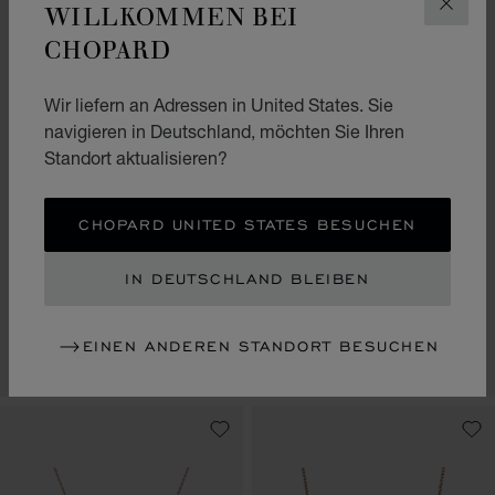
WILLKOMMEN BEI
SCHLI
CHOPARD
Wir liefern an Adressen in United States. Sie
navigieren in Deutschland, möchten Sie Ihren
Standort aktualisieren?
ZUR FOLIE GEHEN 1
ZUR FOLIE GEHEN 2
ZUR FOLIE GEHEN 3
ZUR FOLIE GEHEN
ZUR FOLIE
ZUR FOL
CHOPARD UNITED STATES BESUCHEN
HAPPY DIAMONDS
ICONS
HAPPY SPIRIT
IN DEUTSCHLAND BLEIBEN
ANHÄNGER, ETHISCHES
ANHÄNGER, ETHISCHES
WEISSGOLD, DIAMANTEN
ROSÉGOLD, ETHISCHES
WEISSGOLD, DIAMANT
€ 3,890
€ 5,090
EINEN ANDEREN STANDORT BESUCHEN
ANRUFEN
KAUFEN