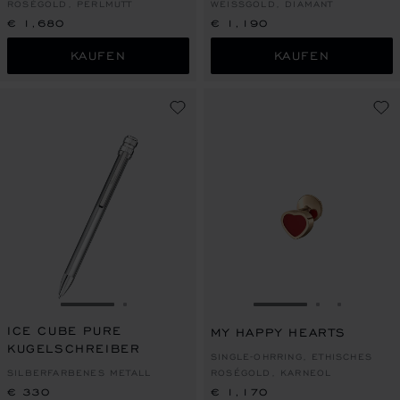
ROSÉGOLD, PERLMUTT
WEISSGOLD, DIAMANT
€ 1,680
€ 1,190
KAUFEN
KAUFEN
ZUR FOLIE GEHEN 1
ZUR FOLIE GEHEN 2
ZUR FOLIE GEHEN
ZUR FOLIE
ZUR FOL
ICE CUBE PURE
MY HAPPY HEARTS
KUGELSCHREIBER
SINGLE-OHRRING, ETHISCHES
SILBERFARBENES METALL
ROSÉGOLD, KARNEOL
€ 330
€ 1,170