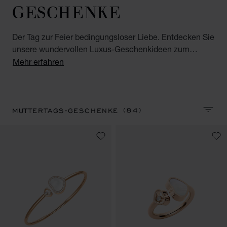
GESCHENKE
Der Tag zur Feier bedingungsloser Liebe. Entdecken Sie
unsere wundervollen Luxus-Geschenkideen zum
Vatertag in unserer Auswahl an Uhren für Herren,
Mehr erfahren
Luxus-Accessoires sowie hochwertigen Parfums.
(84)
MUTTERTAGS-GESCHENKE
SORTI