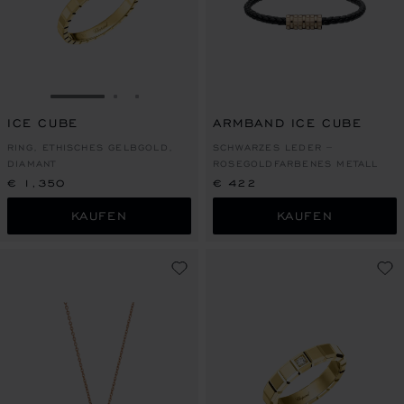
ZUR FOLIE GEHEN 1
ZUR FOLIE GEHEN 2
ZUR FOLIE GEHEN 3
ICE CUBE
ARMBAND ICE CUBE
RING, ETHISCHES GELBGOLD,
SCHWARZES LEDER –
DIAMANT
ROSEGOLDFARBENES METALL
€ 1,350
€ 422
KAUFEN
KAUFEN