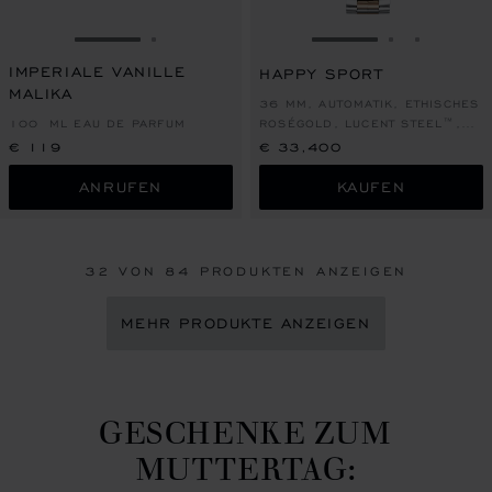
ZUR FOLIE GEHEN 1
ZUR FOLIE GEHEN 2
ZUR FOLIE GEHEN
ZUR FOLIE
ZUR FOL
IMPERIALE VANILLE
HAPPY SPORT
MALIKA
36 MM, AUTOMATIK, ETHISCHES
100 ML EAU DE PARFUM
ROSÉGOLD, LUCENT STEEL™,
DIAMANTEN
€ 119
€ 33,400
ANRUFEN
KAUFEN
32
VON 84 PRODUKTEN ANZEIGEN
MEHR PRODUKTE ANZEIGEN
GESCHENKE ZUM
MUTTERTAG: