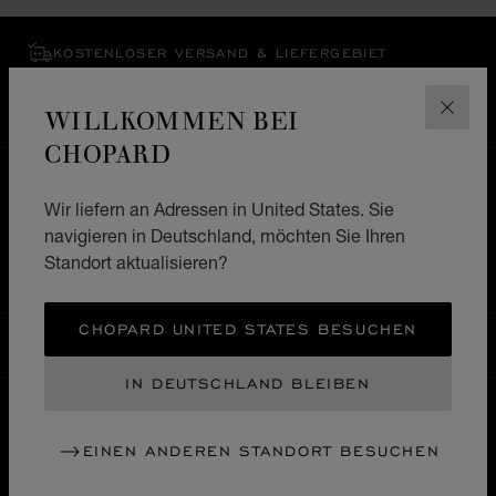
KOSTENLOSER VERSAND & LIEFERGEBIET
SICHERE BEZAHLUNG
WIDERRUFS­BELEHRUNG, RÜCKSENDUNG &
WILLKOMMEN BEI
SCHLI
UMTAUSCH
CHOPARD
HOME
EINE BOUTIQUE FINDEN
Wir liefern an Adressen in United States. Sie
ALLE GESCHÄFTE
ASIEN UND OZEANIEN
navigieren in Deutschland, möchten Sie Ihren
Standort aktualisieren?
USBEKISTAN
TASHKENT
CHOPARD UNITED STATES BESUCHEN
DEUTSCHLAND
LOKALISIERUNG (LAND ÄNDERN)
LAND ÄNDERN
IN DEUTSCHLAND BLEIBEN
KONTAKT
EINEN ANDEREN STANDORT BESUCHEN