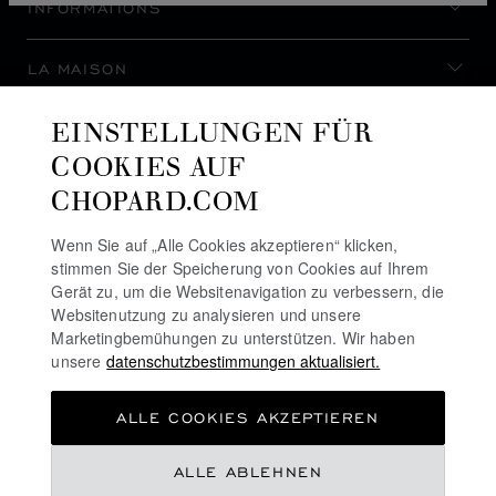
INFORMATIONS
LA MAISON
EINSTELLUNGEN FÜR
AUF DEM LAUFENDEN BLEIBEN
COOKIES AUF
CHOPARD.COM
Wenn Sie auf „Alle Cookies akzeptieren“ klicken,
stimmen Sie der Speicherung von Cookies auf Ihrem
NEWSLETTER ABONNIEREN
Gerät zu, um die Websitenavigation zu verbessern, die
Websitenutzung zu analysieren und unsere
Marketingbemühungen zu unterstützen. Wir haben
unsere
datenschutzbestimmungen aktualisiert.
DATENSCHUTZRICHTLINIE
ALLE COOKIES AKZEPTIEREN
COOKIE-RICHTLINIE
NUTZUNGSBEDINGUNGEN FÜR DIE WEBSITE
ALLE ABLEHNEN
ALLGEMEINE GESCHÄFTSBEDINGUNGEN