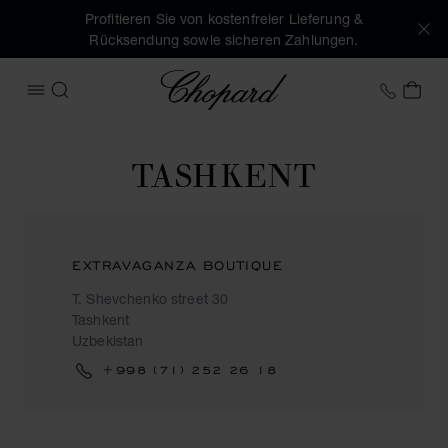
Profitieren Sie von kostenfreier Lieferung &
Rücksendung sowie sicheren Zahlungen.
Chopard
+49 7
MEI
MENÜ ÖFFNEN
SUCHEN
TASHKENT
EXTRAVAGANZA BOUTIQUE
T. Shevchenko street 30
Tashkent
Uzbekistan
+998 (71) 252 26 18