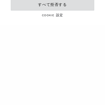
すべて拒否する
鮮やかなシーズン
夏のエッセンシャルアイ
COOKIE 設定
テム
コレクションを見る
商品カルーセル
新作