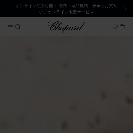
オンライン注文可能： 送料・返品無料、安全なお支払
い、オンライン限定サービス
Chopard
メニューを開く
検索する
マイ
My Wish