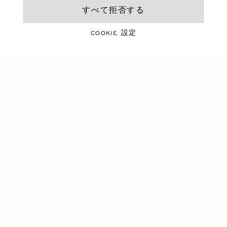
すべて拒否する
鮮やかなシーズン
夏のエッセンシャルアイ
COOKIE 設定
テム
コレクションを見る
商品カルーセル
新作