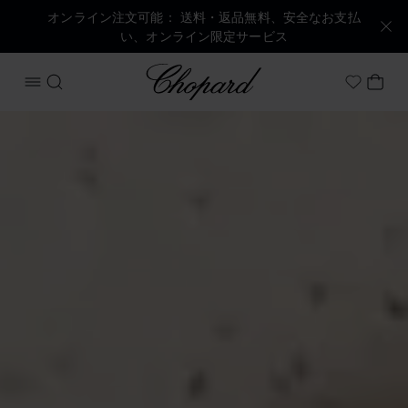
オンライン注文可能： 送料・返品無料、安全なお支払
い、オンライン限定サービス
Chopard
メニューを開く
検索する
マイ
My Wish