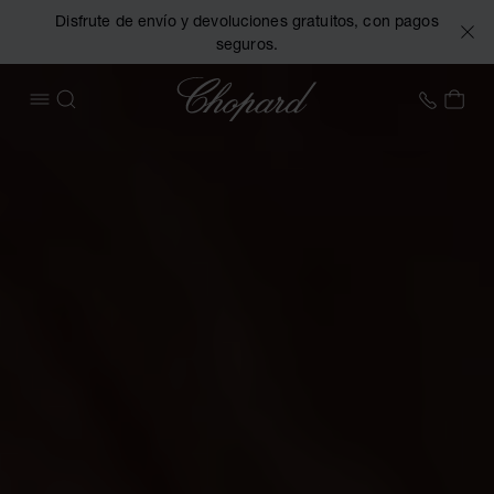
Disfrute de envío y devoluciones gratuitos, con pagos
seguros.
Chopard
+34 9
MI 
ABRIR MENÚ
BUSCAR