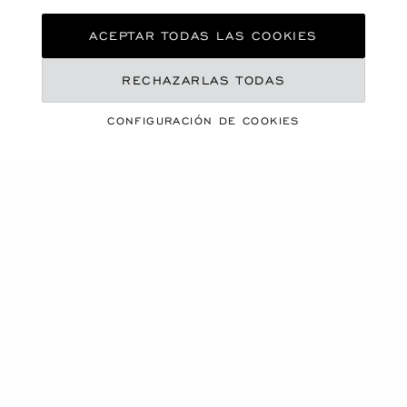
INVERSIÓN EN
ACEPTAR TODAS LAS COOKIES
NUESTROS
EMPLEADOS
RECHAZARLAS TODAS
CONFIGURACIÓN DE COOKIES
Nuestros empleados es una parte esencial de nuestro
éxito.
INVERSIÓN EN NUESTROS EMPLEADOS