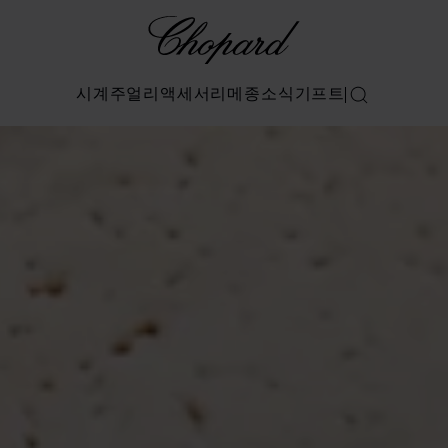
Chopard
시계
주얼리
액세서리
메종
소식
기프트
검색