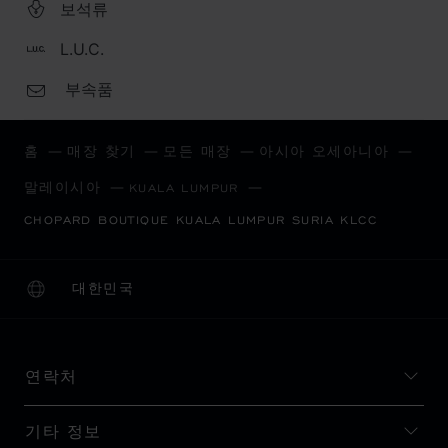
보석류
L.U.C.
부속품
홈
매장 찾기
모든 매장
아시아 오세아니아
말레이시아
KUALA LUMPUR
CHOPARD BOUTIQUE KUALA LUMPUR SURIA KLCC
대한민국
현지화(국가 변경)
국가 변경
연락처
기타 정보