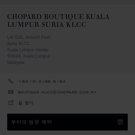
CHOPARD BOUTIQUE KUALA
LUMPUR SURIA KLCC
Lot G26, Ground Floor
Suria KLCC
Kuala Lumpur Center
50088, Kuala Lumpur
Malaysia
+60 (3) 2166 8193
BOUTIQUE.KLCC@CHOPARD.COM.MY
길 찾기
부티크 방문 예약