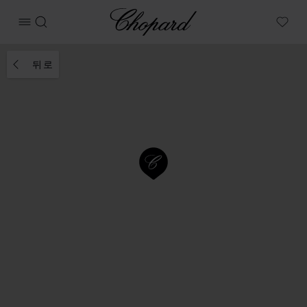
Chopard
메뉴 열기
검색
My W
뒤로