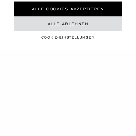
ALLE COOKIES AKZEPTIEREN
ALLE ABLEHNEN
COOKIE-EINSTELLUNGEN
EINE LEBENDIGE JAHRESZEIT
SOMMER-ESSENTIALS
ENTDECKEN SIE UNSERE AUSWAHL
Produktkarussell
NEU