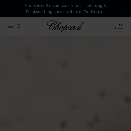
Profitieren Sie von kostenfreier Lieferung &
Rücksendung sowie sicheren Zahlungen.
Chopard
+49 7
MEI
MENÜ ÖFFNEN
SUCHEN