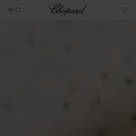
Chopard
메뉴 열기
검색
My W