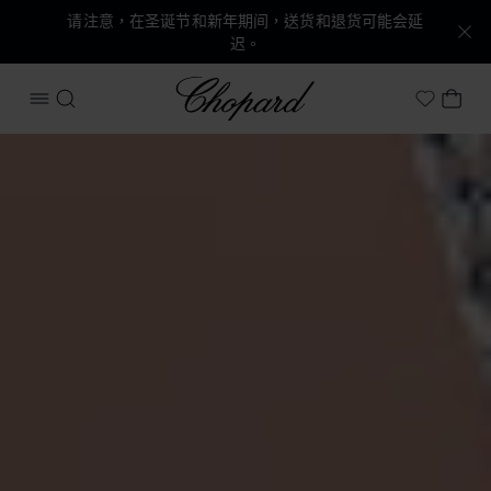
请注意，在圣诞节和新年期间，送货和退货可能会延
迟。
Chopard
打开菜单
搜索
我的
My Wish