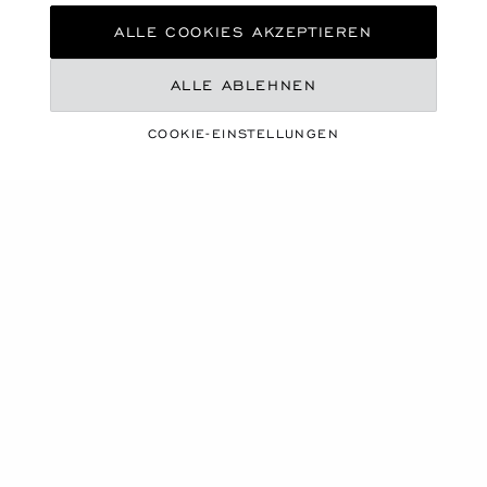
ALLE COOKIES AKZEPTIEREN
ALLE ABLEHNEN
COOKIE-EINSTELLUNGEN
EINE LEBENDIGE JAHRESZEIT
SOMMER-ESSENTIALS
ENTDECKEN SIE UNSERE AUSWAHL
Produktkarussell
NEU