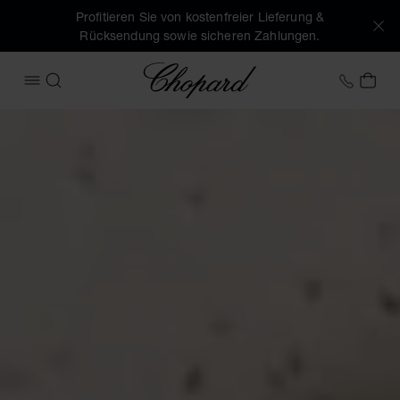
Profitieren Sie von kostenfreier Lieferung &
Rücksendung sowie sicheren Zahlungen.
Chopard
+49 7
MEI
MENÜ ÖFFNEN
SUCHEN